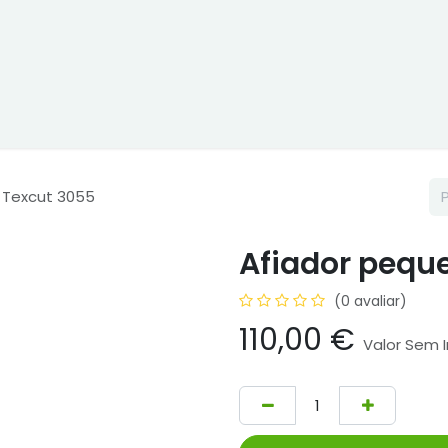
 Online
Cptex - I&D
Usado ou aluguer
Representações
s Texcut 3055
Afiador pequ
(0 avaliar)
110,00
€
Valor Sem 