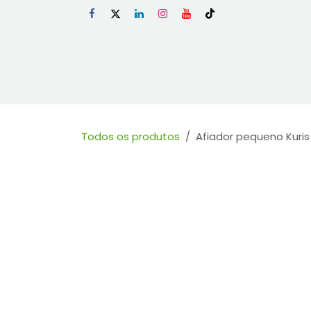
Skip to Content
Início
Loja
Todos os produtos
Afiador pequeno Kuri