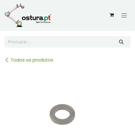
Skip to Content
Todos os produtos