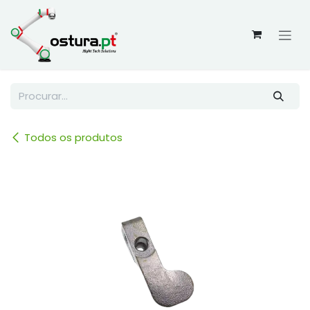
Skip to Content
Todos os produtos