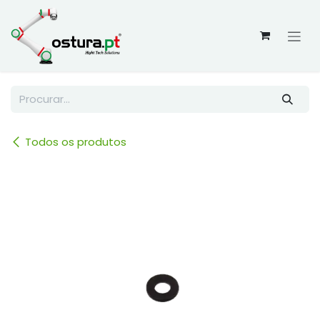
Skip to Content
Todos os produtos