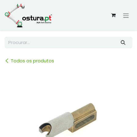
Skip to Content
Todos os produtos