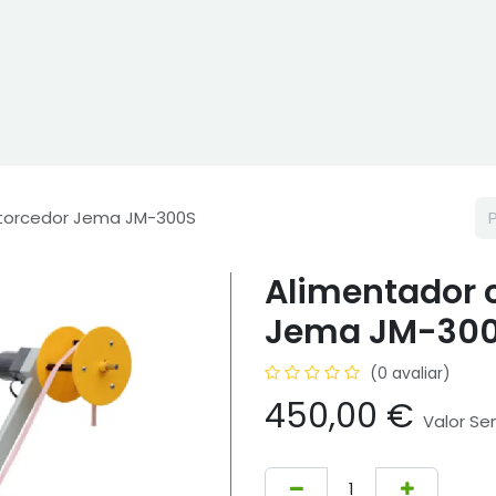
ne
Cptex - I&D
Usado ou aluguer
Representações
Age
torcedor Jema JM-300S
Alimentador 
Jema JM-30
(0 avaliar)
450,00
€
Valor S