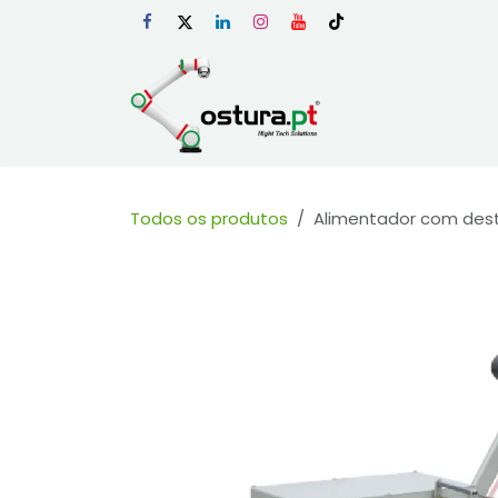
Skip to Content
Início
Loja Onli
Todos os produtos
Alimentador com des