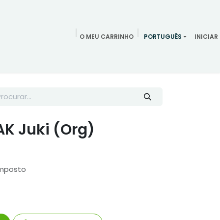
O MEU CARRINHO
PORTUGUÊS
INICIAR
ndamentos
Redes Sociais
Blog
Quem somos
Contac
AK Juki (Org)
Imposto