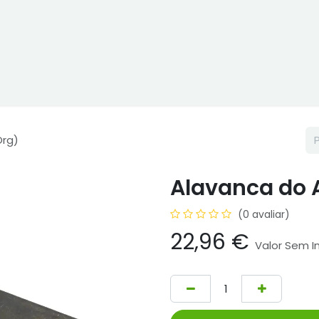
ne
Cptex - I&D
Usado ou aluguer
Representações
Age
Org)
Alavanca do 
(0 avaliar)
22,96
€
Valor Sem 