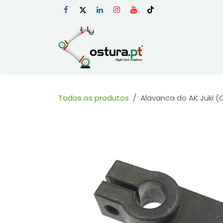
Skip to Content
Início
Loja Onli
Todos os produtos
Alavanca do AK Juki (