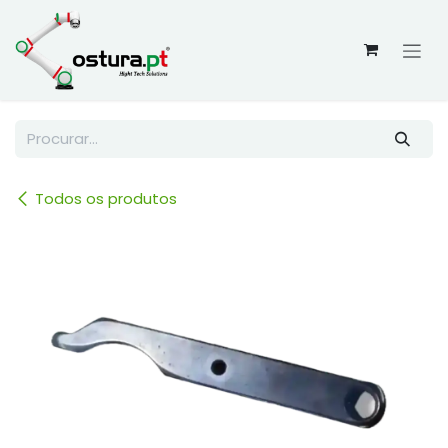
Skip to Content
Todos os produtos