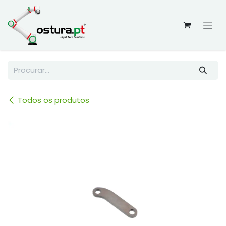
Skip to Content
Todos os produtos