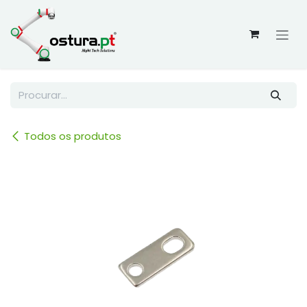
Skip to Content
Todos os produtos