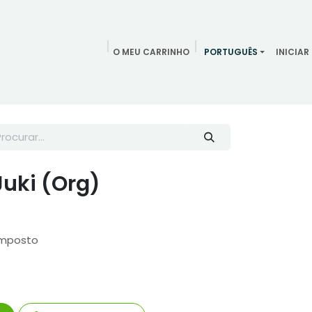
O MEU CARRINHO
PORTUGUÊS
INICIAR
ndamentos
Redes Sociais
Blog
Quem somos
Contac
uki (Org)
Imposto