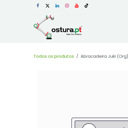
Skip to Content
Início
Loja Onli
Todos os produtos
Abracadeira Juki (Org