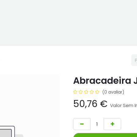
ne
Cptex - I&D
Usado ou aluguer
Representações
Age
)
Abracadeira J
(0 avaliar)
50,76
€
Valor Sem 