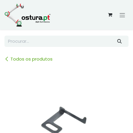
Skip to Content
Todos os produtos