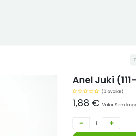
ne
Cptex - I&D
Usado ou aluguer
Representações
Age
Anel Juki (111
(0 avaliar)
1,88
€
Valor Sem Imp