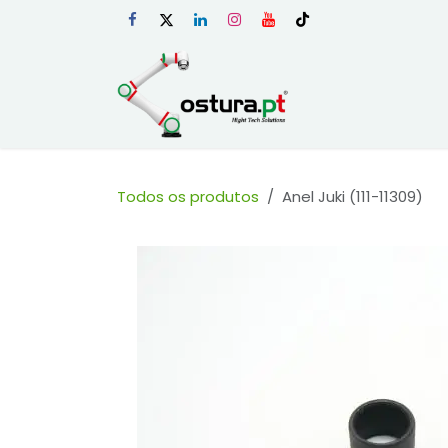
Skip to Content
Início
Loja Onli
Todos os produtos
Anel Juki (111-11309)