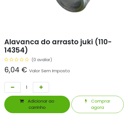
Alavanca do arrasto juki (110-
14354)
(0 avaliar)
6,04
€
Valor Sem Imposto
Adicionar ao
Comprar
carrinho
agora