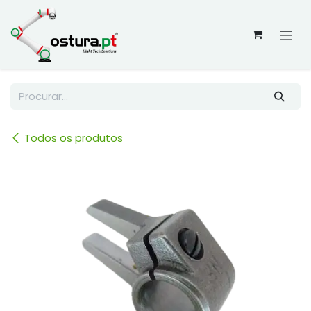
Skip to Content
Todos os produtos