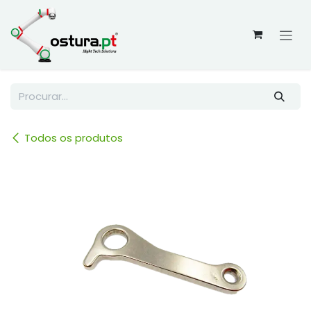
Skip to Content
Todos os produtos