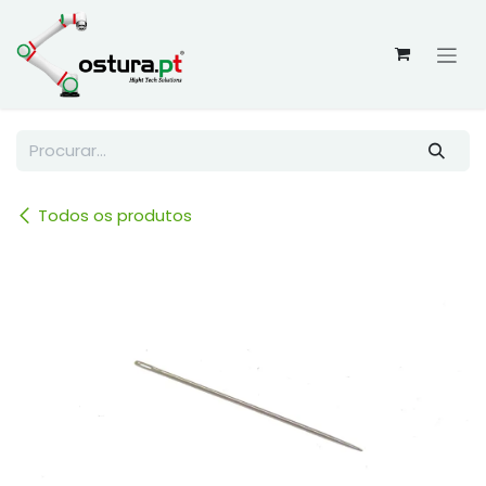
Skip to Content
Todos os produtos