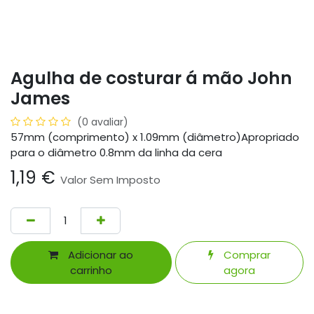
Agulha de costurar á mão John
James
(0 avaliar)
57mm (comprimento) x 1.09mm (diâmetro)Apropriado
para o diâmetro 0.8mm da linha da cera
1,19
€
Valor Sem Imposto
Adicionar ao
Comprar
carrinho
agora