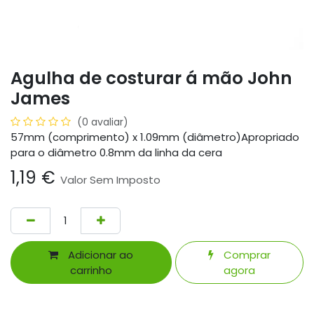
Agulha de costurar á mão John
James
(0 avaliar)
57mm (comprimento) x 1.09mm (diâmetro)Apropriado
para o diâmetro 0.8mm da linha da cera
1,19
€
Valor Sem Imposto
Adicionar ao
Comprar
carrinho
agora