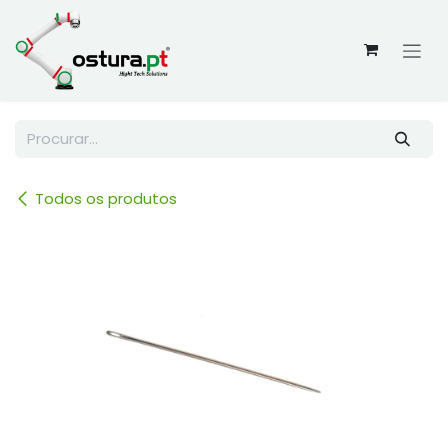
Skip to Content
Todos os produtos