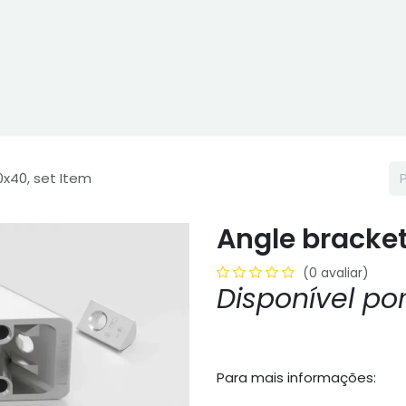
ne
Cptex - I&D
Usado ou aluguer
Representações
Age
0x40, set Item
Angle bracket
(0 avaliar)
Disponível p
Para mais informações: