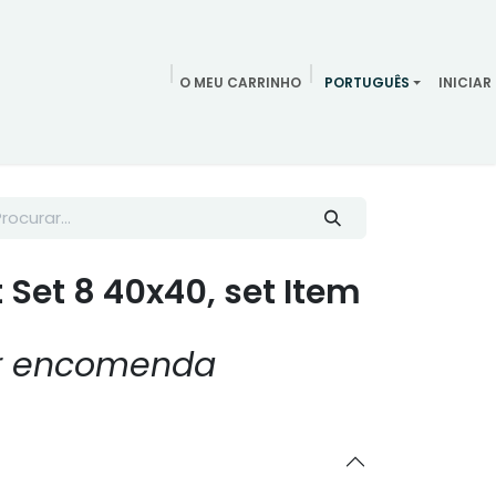
O MEU CARRINHO
PORTUGUÊS
INICIAR
ndamentos
Redes Sociais
Blog
Quem somos
Contac
 Set 8 40x40, set Item
or encomenda