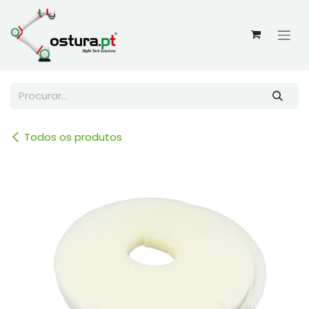
Skip to Content
Todos os produtos