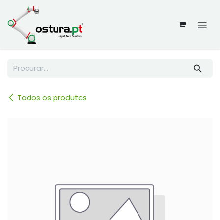
Skip to Content
Todos os produtos