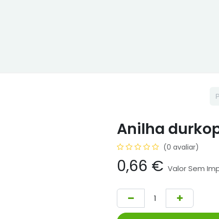
 Online
Cptex - I&D
Usado ou aluguer
Representações
Anilha durkop
(0 avaliar)
0,66
€
Valor Sem Im