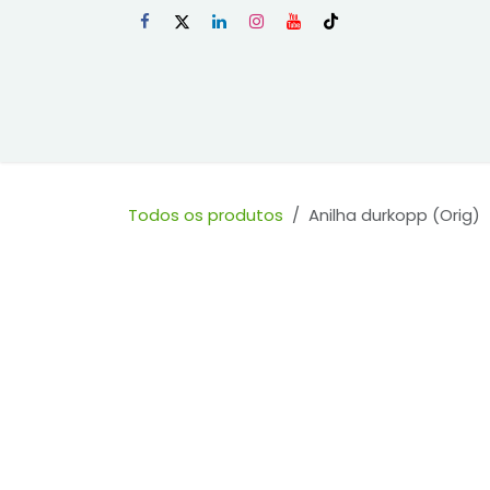
Skip to Content
Início
Loja
Todos os produtos
Anilha durkopp (Orig)