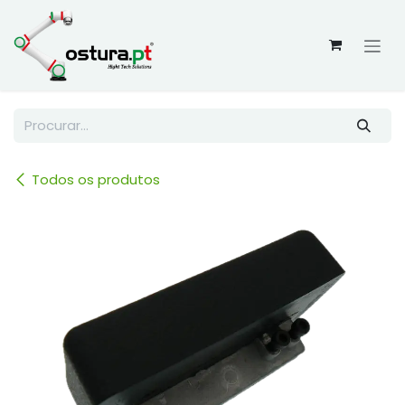
Skip to Content
Todos os produtos