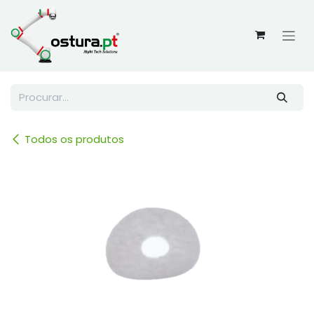
Skip to Content
Todos os produtos