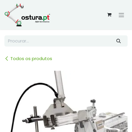
Skip to Content
Todos os produtos