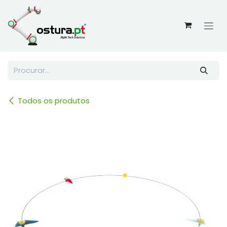
Skip to Content
Todos os produtos