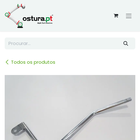
Skip to Content
Todos os produtos