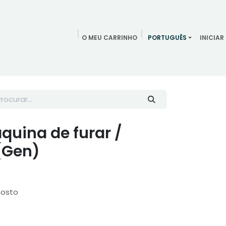
O MEU CARRINHO
PORTUGUÊS
INICIAR
ndamentos
Redes Sociais
Blog
Quem somos
Contac
quina de furar /
(Gen)
posto