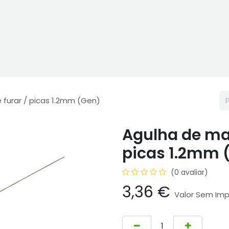
ne
Cptex - I&D
Usado ou aluguer
Representações
Age
furar / picas 1.2mm (Gen)
Agulha de ma
picas 1.2mm 
(0 avaliar)
3,36
€
Valor Sem Im