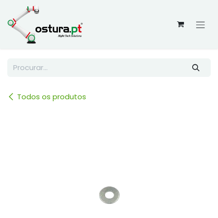
Skip to Content
Todos os produtos