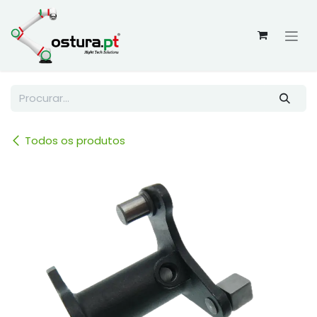
Skip to Content
Todos os produtos