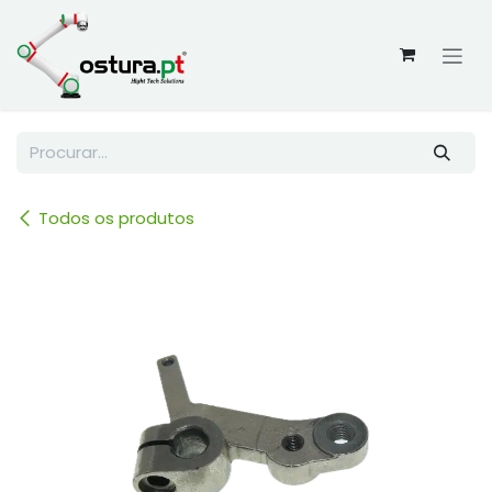
Skip to Content
Todos os produtos