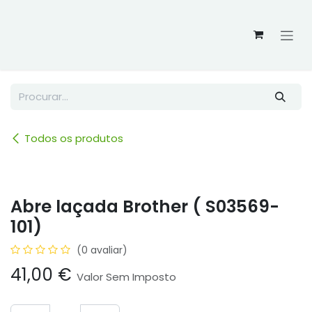
Skip to Content
Todos os produtos
Abre laçada Brother ( S03569-
101)
(0 avaliar)
41,00
€
Valor Sem Imposto