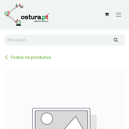
Skip to Content
Todos os produtos