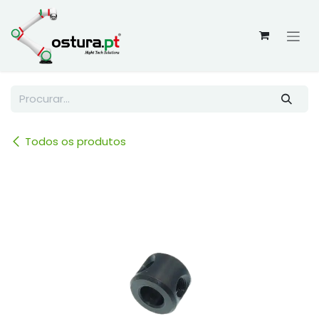
Skip to Content
Todos os produtos