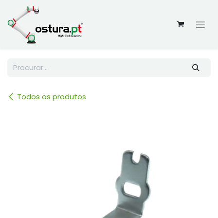
Skip to Content
Todos os produtos