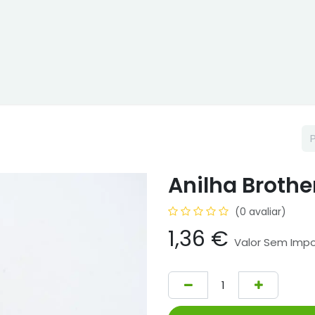
ne
Cptex - I&D
Usado ou aluguer
Representações
Age
Anilha Brothe
(0 avaliar)
1,36
€
Valor Sem Imp