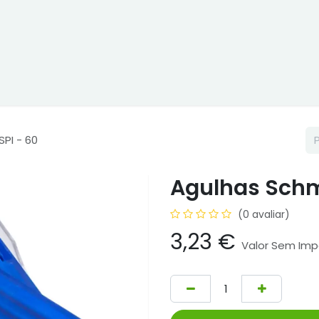
ne
Cptex - I&D
Usado ou aluguer
Representações
Age
PI - 60
Agulhas Schme
(0 avaliar)
3,23
€
Valor Sem Im