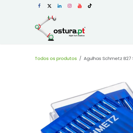
Skip to Content
Início
Loja Onli
Todos os produtos
Agulhas Schmetz B27 S