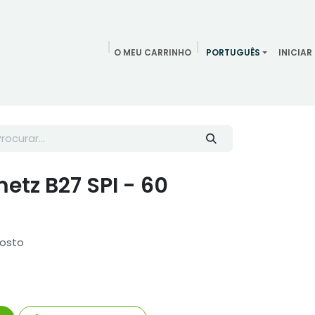
O MEU CARRINHO
PORTUGUÊS
INICIAR
ndamentos
Redes Sociais
Blog
Quem somos
Contac
tz B27 SPI - 60
posto