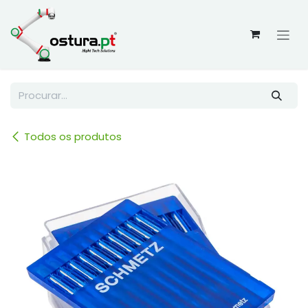
Skip to Content
Todos os produtos