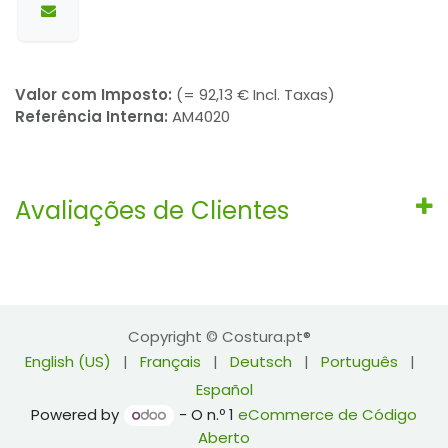
Valor com Imposto:
(= 92,13 € Incl. Taxas)
Referência Interna:
AM4020
Avaliações de Clientes
Copyright © Costura.pt®
English (US)
|
Français
|
Deutsch
|
Português
|
Español
Powered by
- O n.º 1
eCommerce de Código
Aberto