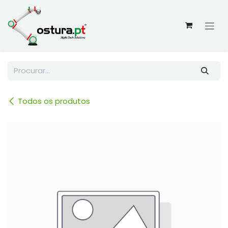
Skip to Content
Todos os produtos