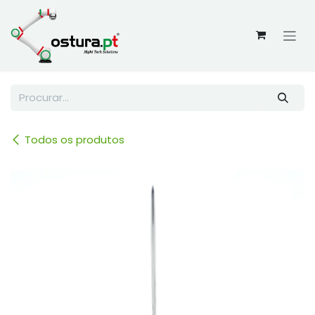
Skip to Content
Todos os produtos