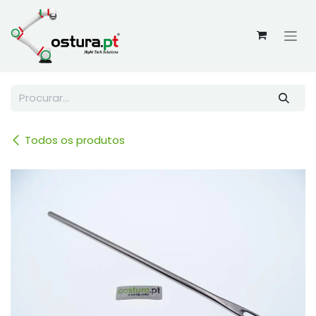
Skip to Content
Todos os produtos