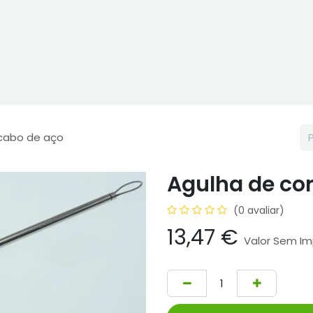
ne
Cptex - I&D
Usado ou aluguer
Representações
Age
cabo de aço
Agulha de co
(0 avaliar)
13,47
€
Valor Sem I