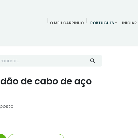
O MEU CARRINHO
PORTUGUÊS
INICIAR
ndamentos
Redes Sociais
Blog
Quem somos
Contac
rdão de cabo de aço
mposto