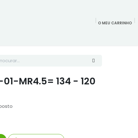
O MEU CARRINHO
epresentações
Agendamentos
Redes Sociais
Blog
Qu
-01-MR4.5= 134 - 120
posto