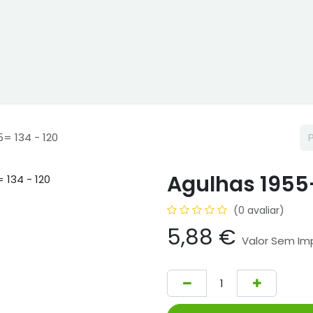
Início
Loja Online
Cptex - I&D
Usado ou aluguer
R
= 134 - 120
Agulhas 1955
(0 avaliar)
5,88
€
Valor Sem Im