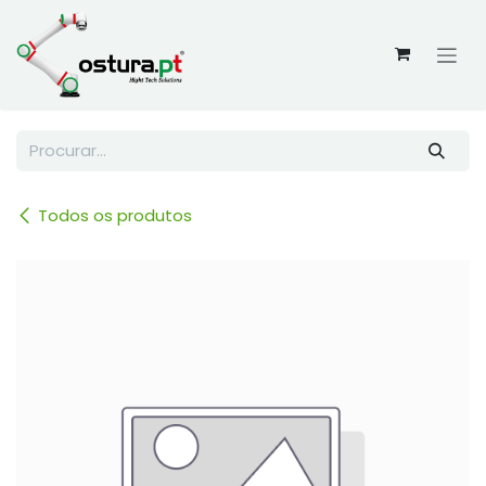
Skip to Content
Todos os produtos