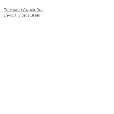
Termos e Condições
Envio: 1-3 dias úteis
(Salvo ruptura de stock)
Valor com Imposto:
(= 4,08 € Incl. Taxas)
Referência Interna:
784862
Avaliações de Clientes