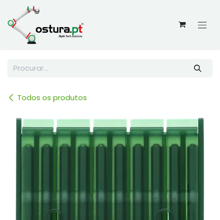
Skip to Content
Todos os produtos