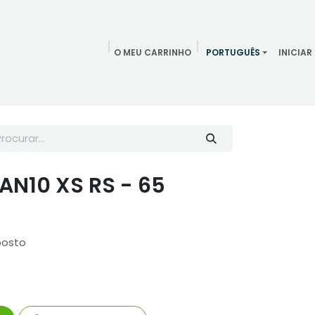
O MEU CARRINHO
PORTUGUÊS
INICIAR
ndamentos
Redes Sociais
Blog
Quem somos
Contac
AN10 XS RS - 65
posto