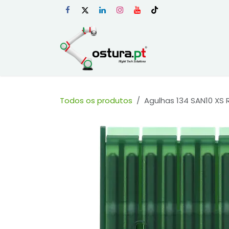
Skip to Content
Início
Loja Onli
Todos os produtos
Agulhas 134 SAN10 XS 