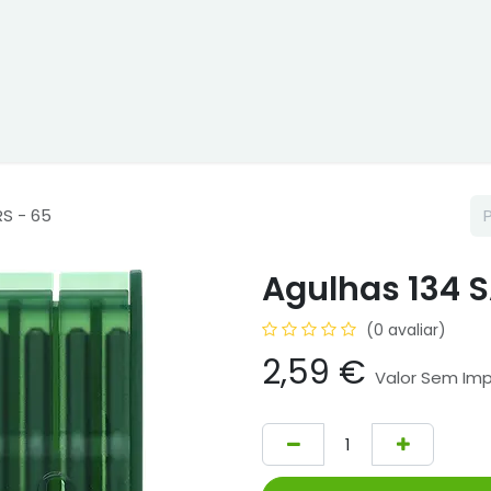
ne
Cptex - I&D
Usado ou aluguer
Representações
Age
RS - 65
Agulhas 134 S
(0 avaliar)
2,59
€
Valor Sem Im