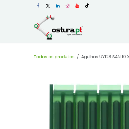
Skip to Content
Início
Loja Onli
Todos os produtos
Agulhas UY128 SAN 10 