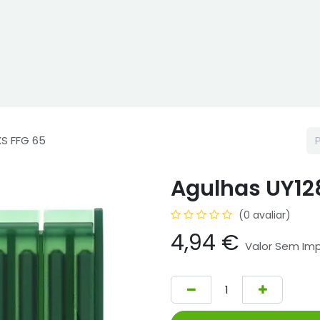
ne
Cptex - I&D
Usado ou aluguer
Representações
Age
XS FFG 65
Agulhas UY12
(0 avaliar)
4,94
€
Valor Sem Im