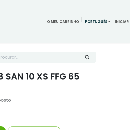
O MEU CARRINHO
PORTUGUÊS
INICIAR
ndamentos
Redes Sociais
Blog
Quem somos
Contac
8 SAN 10 XS FFG 65
posto