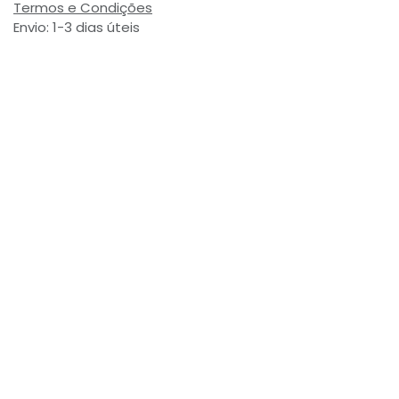
Termos e Condições
Envio: 1-3 dias úteis
(Salvo ruptura de stock)
Valor com Imposto:
(= 5,95 € Incl. Taxas)
Referência Interna:
782332
Avaliações de Clientes