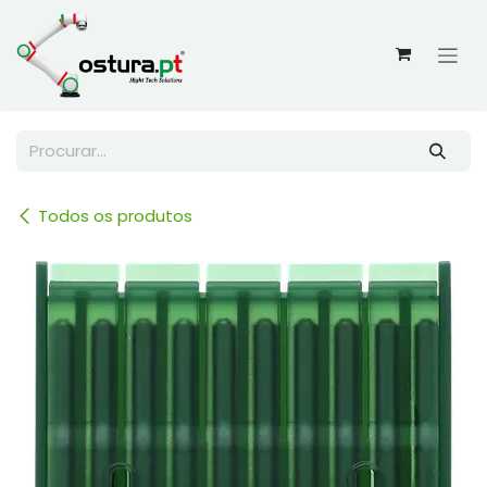
Skip to Content
Todos os produtos