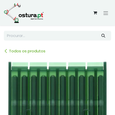
Skip to Content
Todos os produtos