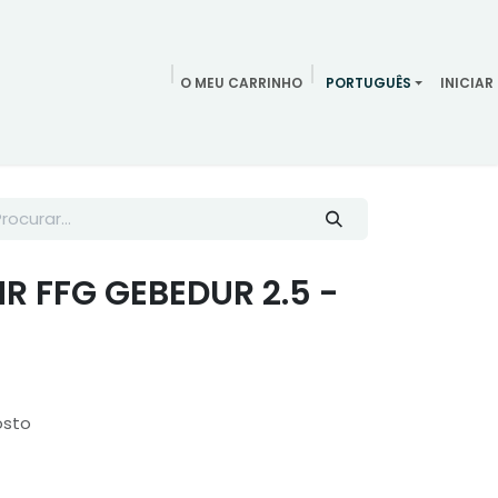
O MEU CARRINHO
PORTUGUÊS
INICIAR
ndamentos
Redes Sociais
Blog
Quem somos
Contac
R FFG GEBEDUR 2.5 -
osto