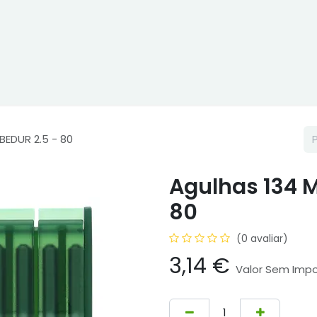
ne
Cptex - I&D
Usado ou aluguer
Representações
Age
BEDUR 2.5 - 80
Agulhas 134 M
80
(0 avaliar)
3,14
€
Valor Sem Imp