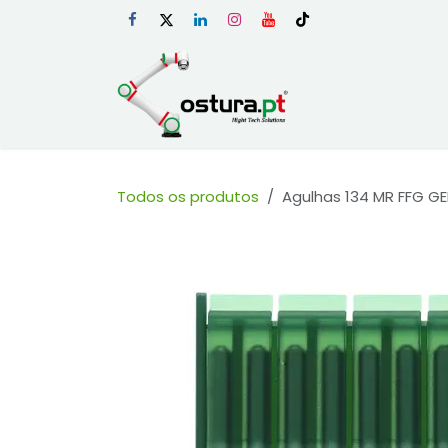
Skip to Content
Início
Loja Onli
Todos os produtos
Agulhas 134 MR FFG GE