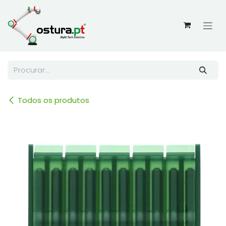
Skip to Content
Todos os produtos